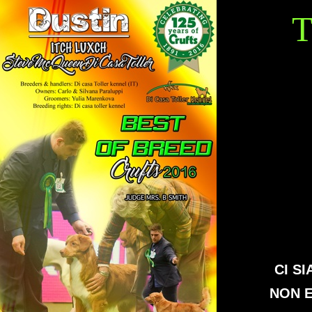
CI S
NON E